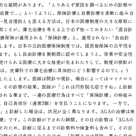
朴な疑問があります。「とりあえず原因を調べるための診察や
は自費で…」というように、保険診療と自費診療を柔軟に組み合
一見合理的とも思える方法は、日本の医療制度の大きな原則に
則こそが、薄毛治療を考える上で必ず知っておきたい「混合診
健康保険が適用される「保険診療」と、適用されない「自由診
します。日本の公的医療保険制度では、国民皆保険の公平性を
ます。もし自由診療を無制限に認めてしまうと、効果や安全性
受けられる医療に大きな格差が生まれたりして、制度の根幹が
ルは、皮膚科での薄毛治療に具体的にどう影響するのでしょう
したとします。医師は問診や視診、場合によってはマイクロス
、その診察の結果、医師が「これは円形脱毛症ですね」と診断
される薬まで、一連の医療行為はすべて「保険診療」の枠組み
、自己負担分（通常3割）を支払うことになります。 一方で、
ね」と診断した場合は、状況が全く異なります。AGAの治療は美
療」です。この診断が下された瞬間、その日の診察は「AGAの
そのため、診断に至るまでの診察料や検査料も含めて、その日
全額が自己負担となるのです。「診察までは保険、薬から自由