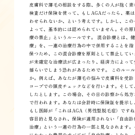
皮膚科で薄毛の相談をする際、多くの人が抱く素
検査だけ保険を使って、もしAGAだったら、薬
わせられないか、という考えです。しかし、この
よって、基本的には認められていません。その原
療の禁止」というルールです。 混合診療とは、
療」を、一連の治療行為の中で併用することを指
保つため、この混合診療を原則として禁止してい
が未確定な治療法が広まったり、経済力によって
揺らいでしまう恐れがあるためです。 このルー
か。例えば、あなたが薄毛の悩みで皮膚科を受診
コープでの頭皮チェックなどを行います。そして
したとします。この場合、その日の診察から処方
で行われます。あなたは会計時に保険証を提示し
もし医師が「これはAGA（男性型脱毛症）です
容目的と見なされ、保険が適用されない「自由診
治療」という一連の行為の一部と見なされます。
にかかった費用のすべてが「自由診療」となり、