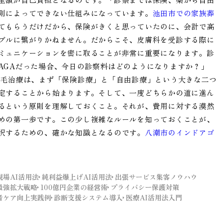
則によってできない仕組みになっています。
池田市での家族葬
てもらうだけだから、保険がきくと思っていたのに、会計で高
ブルに繋がりかねません。だからこそ、皮膚科を受診する際に
ミュニケーションを密に取ることが非常に重要になります。診
AGAだった場合、今日の診察料はどのようになりますか？」
薄毛治療は、まず「保険診療」と「自由診療」という大きな二つ
定することから始まります。そして、一度どちらかの道に進ん
るという原則を理解しておくこと。それが、費用に対する漠然
めの第一歩です。この少し複雑なルールを知っておくことが、
択するための、確かな知識となるのです。
八潮市のインドアゴ
現場AI活用法
純利益爆上げAI活用法
出張サービス集客ノウハウ
最強拡大戦略
100億円企業の経営術
プライバシー保護対策
者ケア向上実践例
診断支援システム導入
医療AI活用法入門