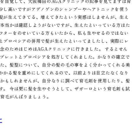
のを自覚して、大阪梅田のAGAクリニックの記事を見てまずは育
少し高いですがアデノゲンのシャンプーやヘアトニックを使う
髪が生えてきてる、増えてきたという実感はしませんが、生え
か本当かは確認しようがないですが、生えたといっている方はた
フターをのせいている方もいたから、私も生やせるのではない
とプロペシアの併用で髪が生えたといってましたし、実際にレ
念のためはじめはAGAクリニックに行きました。 するとせん
タブレットとプロペシアを処方してくれました。かなりの確立で
また、髪型について、自分の髪の毛の事をよく分かってくれる美
かかる髪を重めにしてくれるので、以前よりは目立たなくなり
いかもしれませんが、自分なりに調べて育毛剤を使用したり、髪
す。 今は更に髪を生やそうとして、ザガーロという育毛剤も試
に育毛がんばりましょう。
に