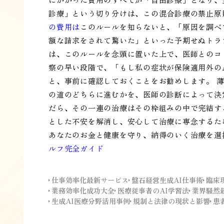
診療」という切り分けは、この混合診療の禁止原
の費用は
このルールを知らないと、「原因を調べ
額な請求をされて驚いた」といった予期せぬトラ
は、このルールを念頭に置いた上で、医師とのコ
察の早い段階で、「もし私の症状が保険適用外の
と、事前に確認しておくことをお勧めします。 
の道のどちらに進むかを、医師の診断によって決
だら、その一連の治療はその枠組みの中で完結す
とした不安を解消し、安心して治療に専念するた
あなたのお金と健康を守り、納得のいく治療を選
ルフ完全ガイド
仕事効率化最新サービス
盤石経営生成AI仕事術
臨床
業務効率化成功大全
医療従事者のAI学習法
業界騒然
生成AI医療分野活用事例
規制と法律の現状と影響
患