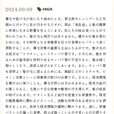
2024.09.09
AGA
薄毛や抜け毛が気になり始めたとき、育毛剤やシャンプーなど外
側からのケアに目が行きがちですが、実は「食生活」も髪の健康
に非常に大きな影響を与えています。私たちの体は食べたもので
作られており、髪の毛も例外ではありません。健やかな髪を育む
ためには、その材料となる栄養素を日々の食事からバランス良く
摂取することが、薄毛対策の重要な土台となるのです。髪の毛の
主成分は「ケラチン」というタンパク質です。そのため、髪を作
るための基本的な材料であるタンパク質が不足すると、髪は細く
弱々しくなり、成長も妨げられてしまいます。また、タンパク質
を効率よく髪の毛に変えるためには、亜鉛などのミネラルや、ビ
タミンＢ群といった栄養素の助けが必要です。さらに、頭皮環境
を健やかに保つことも、薄毛予防には欠かせません。頭皮の血行
が悪くなると、毛根に十分な栄養や酸素が行き渡らず、髪の成長
が妨げられます。ビタミンＥなど血行を促進する栄養素や、頭皮
の健康維持に関わるビタミンＣ、抗酸化作用のある成分などを摂
取することが、良好な頭皮環境の維持に繋がります。逆に、栄養
バランスの偏った食事、例えば脂っこいものや甘いものの摂りす