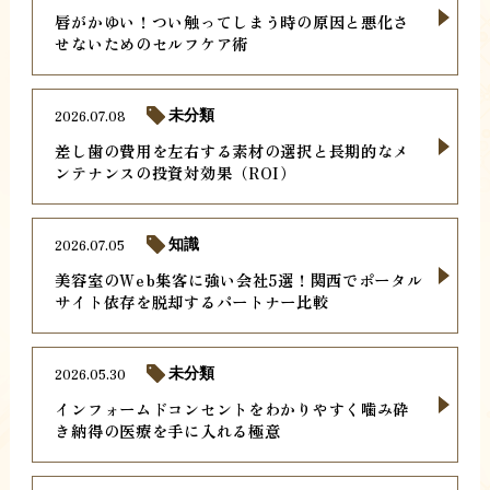
唇がかゆい！つい触ってしまう時の原因と悪化さ
せないためのセルフケア術
2026.07.08
未分類
差し歯の費用を左右する素材の選択と長期的なメ
ンテナンスの投資対効果（ROI）
2026.07.05
知識
美容室のWeb集客に強い会社5選！関西でポータル
サイト依存を脱却するパートナー比較
2026.05.30
未分類
インフォームドコンセントをわかりやすく噛み砕
き納得の医療を手に入れる極意