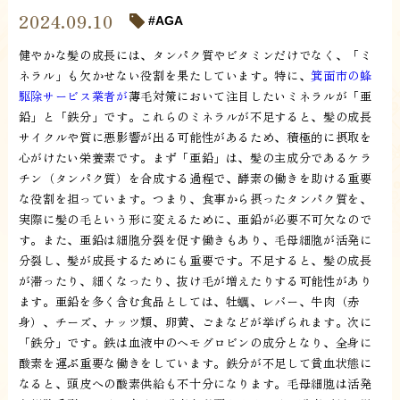
2024.09.10
AGA
健やかな髪の成長には、タンパク質やビタミンだけでなく、「ミ
ネラル」も欠かせない役割を果たしています。特に、
箕面市の蜂
駆除サービス業者が
薄毛対策において注目したいミネラルが「亜
鉛」と「鉄分」です。これらのミネラルが不足すると、髪の成長
サイクルや質に悪影響が出る可能性があるため、積極的に摂取を
心がけたい栄養素です。まず「亜鉛」は、髪の主成分であるケラ
チン（タンパク質）を合成する過程で、酵素の働きを助ける重要
な役割を担っています。つまり、食事から摂ったタンパク質を、
実際に髪の毛という形に変えるために、亜鉛が必要不可欠なので
す。また、亜鉛は細胞分裂を促す働きもあり、毛母細胞が活発に
分裂し、髪が成長するためにも重要です。不足すると、髪の成長
が滞ったり、細くなったり、抜け毛が増えたりする可能性があり
ます。亜鉛を多く含む食品としては、牡蠣、レバー、牛肉（赤
身）、チーズ、ナッツ類、卵黄、ごまなどが挙げられます。次に
「鉄分」です。鉄は血液中のヘモグロビンの成分となり、全身に
酸素を運ぶ重要な働きをしています。鉄分が不足して貧血状態に
なると、頭皮への酸素供給も不十分になります。毛母細胞は活発