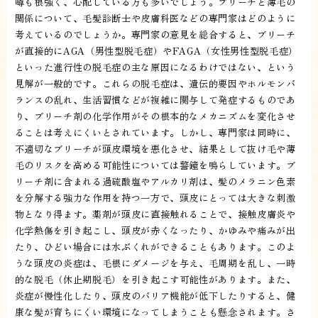
噂も根強く、心配している方も多いでしょう。ブリーチと薄毛の
関係について、毛髪診断士や皮膚科医などの専門家はどのように
考えているのでしょうか。専門家の意見を総合すると、ブリーチ
が直接的にAGA（男性型脱毛症）やFAGA（女性男性型脱毛症）
といった進行性の脱毛症の主な原因になるわけではない、という
見解が一般的です。これらの脱毛症は、遺伝的要因やホルモンバ
ランスの乱れ、生活習慣などが複雑に関与して発症するものであ
り、ブリーチ剤の化学作用がその根本的なメカニズムを変化させ
ることは考えにくいとされています。しかし、専門家は同時に、
不適切なブリーチが頭皮環境を悪化させ、結果として抜け毛や薄
毛のリスクを高める可能性については警鐘を鳴らしています。ブ
リーチ剤に含まれる過硫酸塩やアルカリ剤は、髪のメラニン色素
を分解する強力な作用を持つ一方で、頭皮にとっては大きな刺激
物となり得ます。薬剤が頭皮に直接触れることで、接触皮膚炎や
化学熱傷を引き起こし、頭皮が赤くなったり、かゆみや痛みが出
たり、ひどい場合には水ぶくれができることもあります。このよ
うな頭皮の炎症は、毛根にダメージを与え、毛周期を乱し、一時
的な脱毛（休止期脱毛）を引き起こす可能性があります。また、
炎症が慢性化したり、頭皮のバリア機能が低下したりすると、健
康な髪が育ちにくい環境になってしまうことも懸念されます。さ