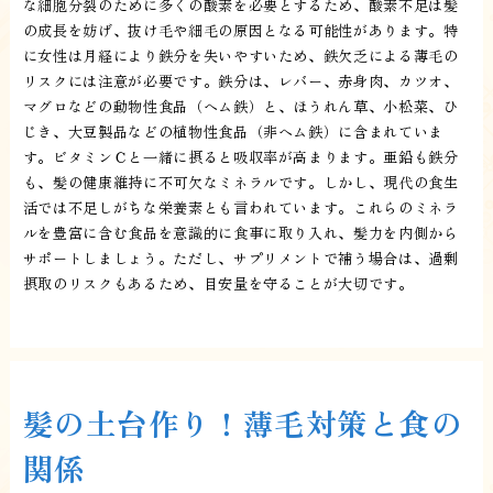
な細胞分裂のために多くの酸素を必要とするため、酸素不足は髪
の成長を妨げ、抜け毛や細毛の原因となる可能性があります。特
に女性は月経により鉄分を失いやすいため、鉄欠乏による薄毛の
リスクには注意が必要です。鉄分は、レバー、赤身肉、カツオ、
マグロなどの動物性食品（ヘム鉄）と、ほうれん草、小松菜、ひ
じき、大豆製品などの植物性食品（非ヘム鉄）に含まれていま
す。ビタミンＣと一緒に摂ると吸収率が高まります。亜鉛も鉄分
も、髪の健康維持に不可欠なミネラルです。しかし、現代の食生
活では不足しがちな栄養素とも言われています。これらのミネラ
ルを豊富に含む食品を意識的に食事に取り入れ、髪力を内側から
サポートしましょう。ただし、サプリメントで補う場合は、過剰
摂取のリスクもあるため、目安量を守ることが大切です。
髪の土台作り！薄毛対策と食の
関係