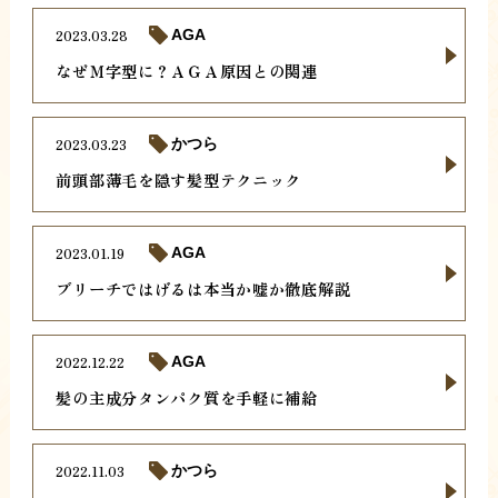
2023.03.28
AGA
なぜＭ字型に？ＡＧＡ原因との関連
2023.03.23
かつら
前頭部薄毛を隠す髪型テクニック
2023.01.19
AGA
ブリーチではげるは本当か嘘か徹底解説
2022.12.22
AGA
髪の主成分タンパク質を手軽に補給
2022.11.03
かつら