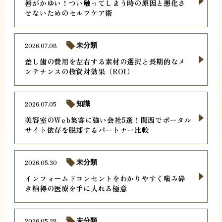
唇がかゆい！つい触ってしまう時の原因と悪化さ
せないためのセルフケア術
2026.07.08
未分類
差し歯の費用を左右する素材の選択と長期的なメ
ンテナンスの投資対効果（ROI）
2026.07.05
知識
美容室のWeb集客に強い会社5選！関西でポータル
サイト依存を脱却するパートナー比較
2026.05.30
未分類
インフォームドコンセントをわかりやすく噛み砕
き納得の医療を手に入れる極意
2026.05.28
未分類