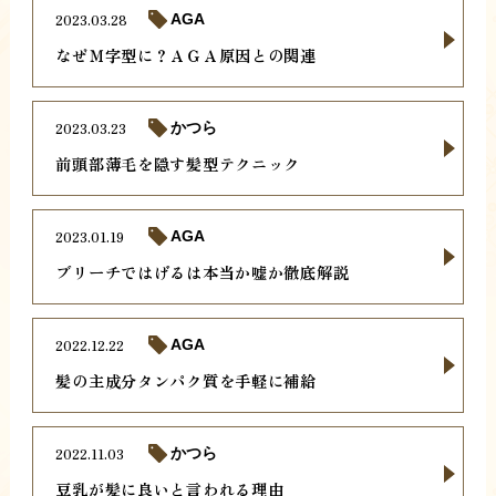
2023.03.28
AGA
なぜＭ字型に？ＡＧＡ原因との関連
2023.03.23
かつら
前頭部薄毛を隠す髪型テクニック
2023.01.19
AGA
ブリーチではげるは本当か嘘か徹底解説
2022.12.22
AGA
髪の主成分タンパク質を手軽に補給
2022.11.03
かつら
豆乳が髪に良いと言われる理由