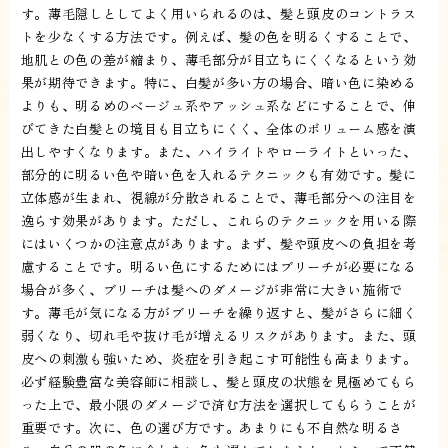
す。薄毛隠しとしてよく用いられるのは、髪と頭皮のコントラス
トを少なくする方法です。例えば、髪の色を明るくすることで、
地肌との色の差が縮まり、薄毛部分が目立ちにくくなるという効
果が期待できます。特に、白髪が多い方の場合、暗い色に染める
よりも、明るめのベージュ系やアッシュ系などにすることで、伸
びてきた白髪との境目も目立ちにくく、全体のボリューム感を演
出しやすくなります。また、ハイライトやローライトといった、
部分的に明るい色や暗い色を入れるテクニックも有効です。髪に
立体感が生まれ、視線が分散されることで、薄毛部分への注目を
逸らす効果があります。ただし、これらのテクニックを用いる際
にはいくつかの注意点があります。まず、髪や頭皮への負担を考
慮することです。明るい色にするためにはブリーチが必要になる
場合が多く、ブリーチは髪へのダメージが非常に大きい施術で
す。薄毛が気になる方がブリーチを繰り返すと、髪がさらに細く
弱くなり、切れ毛や抜け毛が増えるリスクがあります。また、頭
皮への刺激も強いため、炎症を引き起こす可能性も高まります。
必ず経験豊富な美容師に相談し、髪と頭皮の状態を見極めてもら
った上で、最小限のダメージで済む方法を選択してもらうことが
重要です。次に、色の選び方です。あまりにも不自然な明るさ