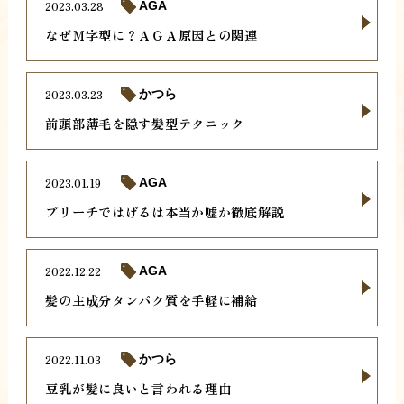
2023.03.28
AGA
なぜＭ字型に？ＡＧＡ原因との関連
2023.03.23
かつら
前頭部薄毛を隠す髪型テクニック
2023.01.19
AGA
ブリーチではげるは本当か嘘か徹底解説
2022.12.22
AGA
髪の主成分タンパク質を手軽に補給
2022.11.03
かつら
豆乳が髪に良いと言われる理由