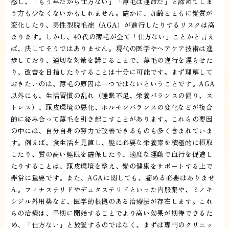
感し、「もう年だから仕方ない」「薄毛は運命だ」と諦めてしま
う方も少なくないかもしれません。確かに、加齢とともに髪質が
変化したり、男性型脱毛症（AGA）が進行したりするリスクは高
まります。しかし、40代の薄毛が全て「仕方ない」ことかと言え
ば、決してそうではありません。現代の医学やヘアケア技術は進
歩しており、適切な対策を講じることで、薄毛の進行を遅らせた
り、改善を目指したりすることは十分に可能です。まず理解して
おきたいのは、薄毛の原因は一つではないということです。AGA
以外にも、生活習慣の乱れ（睡眠不足、栄養バランスの偏り、ス
トレス）、頭皮環境の悪化、ホルモンバランスの変化などが複合
的に絡み合って薄毛を引き起こすことがあります。これらの要因
の中には、自分自身の努力で改善できるものも多く含まれていま
す。例えば、食生活を見直し、髪に必要な栄養素を積極的に摂取
したり、質の高い睡眠を確保したり、適度な運動で血行を促進し
たりすることは、頭皮環境を整え、髪の健康をサポートする上で
非常に重要です。また、AGAに関しても、諦める必要はありませ
ん。フィナステリドやデュタステリドといった内服薬や、ミノキ
シジル外用薬など、医学的根拠のある治療法が存在します。これ
らの治療は、早期に開始することでより高い効果が期待できるた
め、「仕方ない」と放置するのではなく、まずは専門のクリニッ