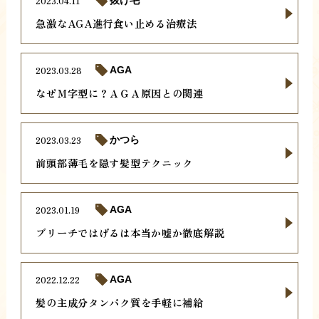
2023.04.11
抜け毛
急激なAGA進行食い止める治療法
2023.03.28
AGA
なぜＭ字型に？ＡＧＡ原因との関連
2023.03.23
かつら
前頭部薄毛を隠す髪型テクニック
2023.01.19
AGA
ブリーチではげるは本当か嘘か徹底解説
2022.12.22
AGA
髪の主成分タンパク質を手軽に補給