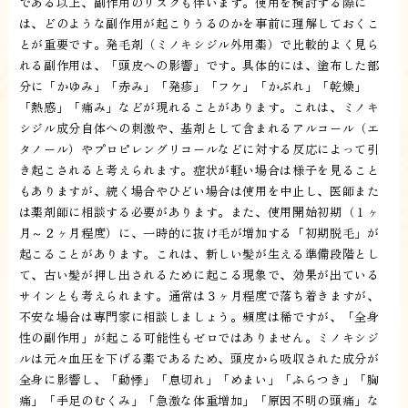
である以上、副作用のリスクも伴います。使用を検討する際に
は、どのような副作用が起こりうるのかを事前に理解しておくこ
とが重要です。発毛剤（ミノキシジル外用薬）で比較的よく見ら
れる副作用は、「頭皮への影響」です。具体的には、塗布した部
分に「かゆみ」「赤み」「発疹」「フケ」「かぶれ」「乾燥」
「熱感」「痛み」などが現れることがあります。これは、ミノキ
シジル成分自体への刺激や、基剤として含まれるアルコール（エ
タノール）やプロピレングリコールなどに対する反応によって引
き起こされると考えられます。症状が軽い場合は様子を見ること
もありますが、続く場合やひどい場合は使用を中止し、医師また
は薬剤師に相談する必要があります。また、使用開始初期（１ヶ
月～２ヶ月程度）に、一時的に抜け毛が増加する「初期脱毛」が
起こることがあります。これは、新しい髪が生える準備段階とし
て、古い髪が押し出されるために起こる現象で、効果が出ている
サインとも考えられます。通常は３ヶ月程度で落ち着きますが、
不安な場合は専門家に相談しましょう。頻度は稀ですが、「全身
性の副作用」が起こる可能性もゼロではありません。ミノキシジ
ルは元々血圧を下げる薬であるため、頭皮から吸収された成分が
全身に影響し、「動悸」「息切れ」「めまい」「ふらつき」「胸
痛」「手足のむくみ」「急激な体重増加」「原因不明の頭痛」な