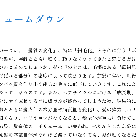
リュームダウン
の一つが、「髪質の変化」、特に「細毛化」とそれに伴う「ボ
た髪が、年齢とともに細く、頼りなくなってきたと感じる方は
が起こるのでしょうか。髪の毛の太さは、毛根にある毛母細胞
呼ばれる部分）の密度によって決まります。加齢に伴い、毛母
ンパク質を作り出す能力が徐々に低下していきます。これによ
なってしまうのです。また、ヘアサイクルにおける「成長期」
分に太く成長する前に成長期が終わってしまうため、結果的に
齢とともに髪内部の水分量や脂質量も変化し、髪の弾力（ハリ
細くなり、ハリやコシがなくなると、髪全体が重力に負けてし
結果、髪全体の「ボリューム」が失われ、ぺたんとした印象に
え髪の本数自体がそれほど減っていなくても、髪が細くなるだ