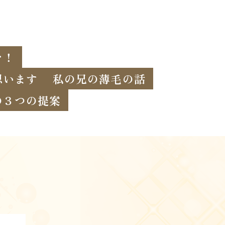
を！
思います
私の兄の薄毛の話
の３つの提案