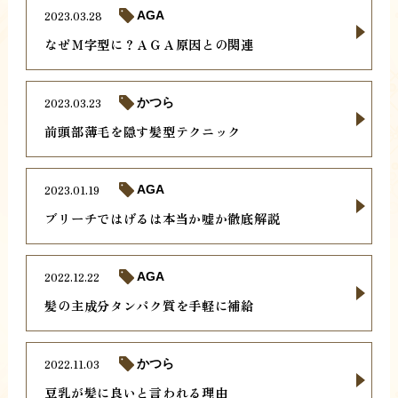
2023.03.28
AGA
なぜＭ字型に？ＡＧＡ原因との関連
2023.03.23
かつら
前頭部薄毛を隠す髪型テクニック
2023.01.19
AGA
ブリーチではげるは本当か嘘か徹底解説
2022.12.22
AGA
髪の主成分タンパク質を手軽に補給
2022.11.03
かつら
豆乳が髪に良いと言われる理由