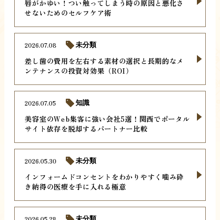
唇がかゆい！つい触ってしまう時の原因と悪化さ
せないためのセルフケア術
2026.07.08
未分類
差し歯の費用を左右する素材の選択と長期的なメ
ンテナンスの投資対効果（ROI）
2026.07.05
知識
美容室のWeb集客に強い会社5選！関西でポータル
サイト依存を脱却するパートナー比較
2026.05.30
未分類
インフォームドコンセントをわかりやすく噛み砕
き納得の医療を手に入れる極意
2026.05.28
未分類