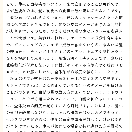
とで、薄毛と白髪染めヘアカラーを両立させることは可能です。
まず重要なのは、髪と頭皮への負担を最小限に抑えることです。
白髪染めに使われるカラー剤も、通常のファッションカラーと同
様に化学成分を含んでおり、髪や頭皮にダメージを与える可能性
があります。そのため、できるだけ刺激の少ないカラー剤を選ぶ
ことが大切です。美容師と相談し、オーガニック成分配合のもの
や、ジアミンなどのアレルギー成分を含まないもの、あるいは髪
の表面をコーティングするタイプのヘアマニキュアや酸性カラー
などを検討してみましょう。施術方法も工夫が必要です。頭皮に
直接薬剤が付着しないように根元ギリギリから塗布する技術（ゼ
ロテク）をお願いしたり、全体染めの頻度を減らし、リタッチ
（根元の伸びた部分のみを染める）を中心にするのも有効です。
リタッチであれば、既に染まっている部分へのダメージを避ける
ことができます。白髪の量や生え方によっては、ハイライトやロ
ーライトを上手く組み合わせることで、白髪を目立ちにくくしつ
つ、全体染めの頻度を減らすことも可能です。これにより、髪へ
の負担を軽減しながら、おしゃれな印象を保つことができます。
セルフでの白髪染めは、薬剤の選定や塗布が難しく、頭皮に薬剤
がつきやすいため、薄毛が気になる場合は特に避けた方が賢明で