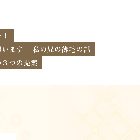
を！
思います
私の兄の薄毛の話
の３つの提案