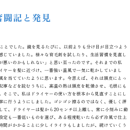
奮闘記と発見
のことでした。鏡を見るたびに、以前よりも分け目が目立つよう
感じていました。様々な育毛剤を試したり、生活習慣を見直し
が悪いのかもしれない」と思い至ったのです。それまでの私
イヤーを髪に近づけ、一番強い温風で一気に乾かしていまし
風を当てていたように思います。今思えば、それは頭皮にとっ
記事などを読むうちに、高温の熱は頭皮を乾燥させ、毛根にも
。そこで、私はドライヤーの使い方を根本から見直すことにし
寧に行うようにしました。ゴシゴシ擦るのではなく、優しく押
して、ドライヤーは髪から20センチ以上離し、常に小刻みに動
設定も一番低いものを選び、ある程度乾いたら必ず冷風で仕上
時間がかかることに少しイライラもしましたが、続けていくう