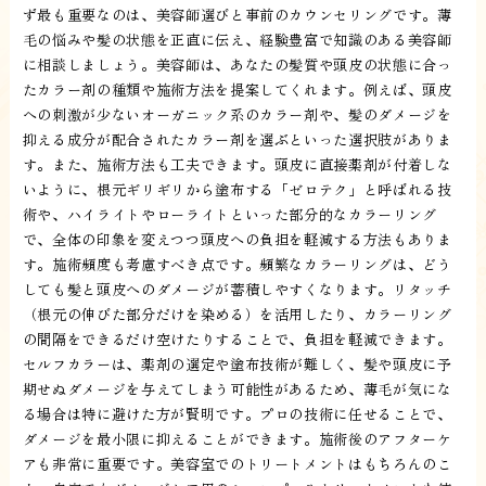
ず最も重要なのは、美容師選びと事前のカウンセリングです。薄
毛の悩みや髪の状態を正直に伝え、経験豊富で知識のある美容師
に相談しましょう。美容師は、あなたの髪質や頭皮の状態に合っ
たカラー剤の種類や施術方法を提案してくれます。例えば、頭皮
への刺激が少ないオーガニック系のカラー剤や、髪のダメージを
抑える成分が配合されたカラー剤を選ぶといった選択肢がありま
す。また、施術方法も工夫できます。頭皮に直接薬剤が付着しな
いように、根元ギリギリから塗布する「ゼロテク」と呼ばれる技
術や、ハイライトやローライトといった部分的なカラーリング
で、全体の印象を変えつつ頭皮への負担を軽減する方法もありま
す。施術頻度も考慮すべき点です。頻繁なカラーリングは、どう
しても髪と頭皮へのダメージが蓄積しやすくなります。リタッチ
（根元の伸びた部分だけを染める）を活用したり、カラーリング
の間隔をできるだけ空けたりすることで、負担を軽減できます。
セルフカラーは、薬剤の選定や塗布技術が難しく、髪や頭皮に予
期せぬダメージを与えてしまう可能性があるため、薄毛が気にな
る場合は特に避けた方が賢明です。プロの技術に任せることで、
ダメージを最小限に抑えることができます。施術後のアフターケ
アも非常に重要です。美容室でのトリートメントはもちろんのこ