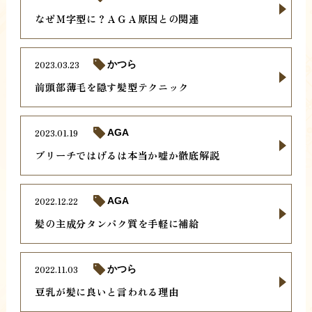
なぜＭ字型に？ＡＧＡ原因との関連
2023.03.23
かつら
前頭部薄毛を隠す髪型テクニック
2023.01.19
AGA
ブリーチではげるは本当か嘘か徹底解説
2022.12.22
AGA
髪の主成分タンパク質を手軽に補給
2022.11.03
かつら
豆乳が髪に良いと言われる理由