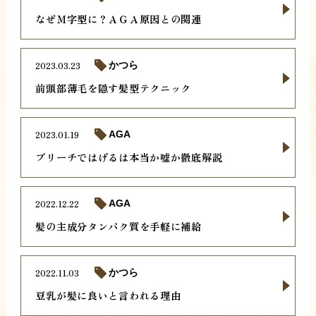
なぜＭ字型に？ＡＧＡ原因との関連
2023.03.23
かつら
前頭部薄毛を隠す髪型テクニック
2023.01.19
AGA
ブリーチではげるは本当か嘘か徹底解説
2022.12.22
AGA
髪の主成分タンパク質を手軽に補給
2022.11.03
かつら
豆乳が髪に良いと言われる理由