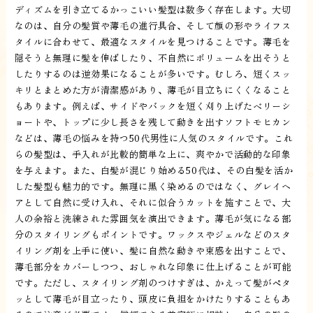
ディズムを引き立てるかっこいい髪型は数多く存在します。大切
なのは、自分の髪質や薄毛の進行具合、そして顔の形やライフス
タイルに合わせて、最適なスタイルを見つけることです。薄毛を
隠そうと無理に髪を伸ばしたり、不自然にボリュームを出そうと
したりするのは逆効果になることが多いです。むしろ、短くスッ
キリとまとめた方が清潔感があり、薄毛が目立ちにくくなること
もあります。例えば、サイドやバックを短く刈り上げたベリーシ
ョートや、トップに少し長さを残して動きを出すソフトモヒカン
などは、薄毛の悩みを持つ50代男性に人気のスタイルです。これ
らの髪型は、手入れが比較的簡単な上に、爽やかで活動的な印象
を与えます。また、白髪が混じり始める50代は、その白髪を活か
した髪型も魅力的です。無理に黒く染めるのではなく、グレイヘ
アとして自然に受け入れ、それに似合うカットを施すことで、大
人の余裕と洗練された雰囲気を演出できます。薄毛が気になる部
分のスタイリングもポイントです。ワックスやジェルなどのスタ
イリング剤を上手に使い、髪に自然な動きや束感を出すことで、
薄毛部分をカバーしつつ、おしゃれな印象に仕上げることが可能
です。ただし、スタイリング剤のつけすぎは、かえって髪がペタ
ッとして薄毛が目立ったり、頭皮に負担をかけたりすることもあ