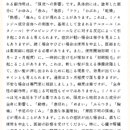
れる副作用は、「頭皮への影響」です。具体的には、塗布した部
分に「かゆみ」「赤み」「発疹」「フケ」「かぶれ」「乾燥」
「熱感」「痛み」などが現れることがあります。これは、ミノキ
シジル成分自体への刺激や、基剤として含まれるアルコール（エ
タノール）やプロピレングリコールなどに対する反応によって引
き起こされると考えられます。症状が軽い場合は様子を見ること
もありますが、続く場合やひどい場合は使用を中止し、医師また
は薬剤師に相談する必要があります。また、使用開始初期（１ヶ
月～２ヶ月程度）に、一時的に抜け毛が増加する「初期脱毛」が
起こることがあります。これは、新しい髪が生える準備段階とし
て、古い髪が押し出されるために起こる現象で、効果が出ている
サインとも考えられます。通常は３ヶ月程度で落ち着きますが、
不安な場合は専門家に相談しましょう。頻度は稀ですが、「全身
性の副作用」が起こる可能性もゼロではありません。ミノキシジ
ルは元々血圧を下げる薬であるため、頭皮から吸収された成分が
全身に影響し、「動悸」「息切れ」「めまい」「ふらつき」「胸
痛」「手足のむくみ」「急激な体重増加」「原因不明の頭痛」な
どが現れることがあります。これらの症状が出た場合は、直ちに
使用を中止し、医師の診察を受けてください。特に、心臓や腎臓