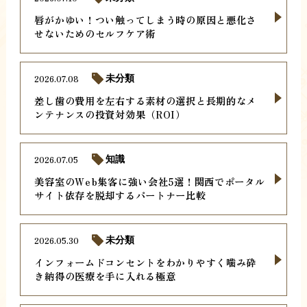
唇がかゆい！つい触ってしまう時の原因と悪化さ
せないためのセルフケア術
2026.07.08
未分類
差し歯の費用を左右する素材の選択と長期的なメ
ンテナンスの投資対効果（ROI）
2026.07.05
知識
美容室のWeb集客に強い会社5選！関西でポータル
サイト依存を脱却するパートナー比較
2026.05.30
未分類
インフォームドコンセントをわかりやすく噛み砕
き納得の医療を手に入れる極意