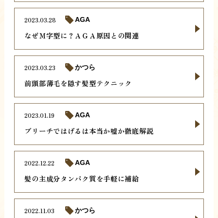
2023.03.28
AGA
なぜＭ字型に？ＡＧＡ原因との関連
2023.03.23
かつら
前頭部薄毛を隠す髪型テクニック
2023.01.19
AGA
ブリーチではげるは本当か嘘か徹底解説
2022.12.22
AGA
髪の主成分タンパク質を手軽に補給
2022.11.03
かつら