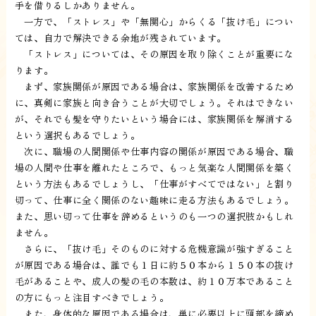
手を借りるしかありません。
一方で、「ストレス」や「無関心」からくる「抜け毛」につい
ては、自力で解決できる余地が残されています。
「ストレス」については、その原因を取り除くことが重要にな
ります。
まず、家族関係が原因である場合は、家族関係を改善するため
に、真剣に家族と向き合うことが大切でしょう。それはできない
が、それでも髪を守りたいという場合には、家族関係を解消する
という選択もあるでしょう。
次に、職場の人間関係や仕事内容の関係が原因である場合、職
場の人間や仕事を離れたところで、もっと気楽な人間関係を築く
という方法もあるでしょうし、「仕事がすべてではない」と割り
切って、仕事に全く関係のない趣味に走る方法もあるでしょう。
また、思い切って仕事を辞めるというのも一つの選択肢かもしれ
ません。
さらに、「抜け毛」そのものに対する危機意識が強すぎること
が原因である場合は、誰でも１日に約５０本から１５０本の抜け
毛があることや、成人の髪の毛の本数は、約１０万本であること
の方にもっと注目すべきでしょう。
また、身体的な原因である場合は、単に必要以上に頭部を締め