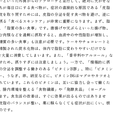
ーといった外側からのアプローチと並行して、絶対に欠かせな
ちが毎日口にする食べ物が、症状の直接的な原因である「皮脂
皮を取り戻すためには、皮脂の分泌を促す食べ物を避け、逆に
摂る「食べるスキンケア」が非常に重要になります。まず、脂
、「脂質の多い食事」です。唐揚げや天ぷらといった揚げ物、
む肉類などを過剰に摂取すると、血液中の中性脂肪が増加し、
糖質の多い食事」も注意が必要です。ケーキやチョコレートと
精製された炭水化物は、体内で脂肪に変わりやすいだけでな
を大量に消費してしまいます。また、「香辛料やアルコール」な
すため、摂りすぎには注意しましょう。一方で、「積極的に摂
の分泌を調整する働きのある「ビタミンB群」、特に「ビタミン
バー、うなぎ、卵、納豆などに、ビタミンB6はマグロやカツオと
れています。これらのビタミンは、互いに協力し合って働くた
、腸内環境を整える「食物繊維」や「発酵食品」（ヨーグル
ます。食生活の改善は、すぐに効果が出るものではありませ
皮脂のバランスが整い、薬に頼らなくても症状が出にくい、根
のです。