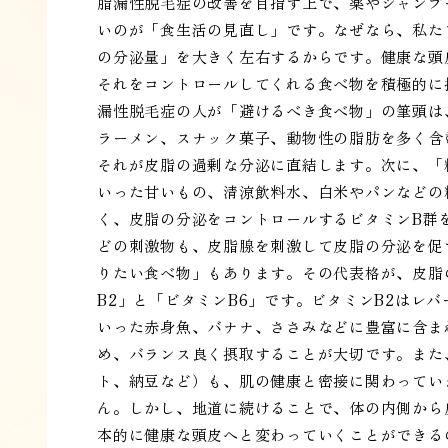
脂漏性脱毛症の改善を目指す上で、薬やシャンプ
いのが「食生活の見直し」です。なぜなら、私た
の分泌量」を大きく左右するからです。健康な頭
それをコントロールしてくれる食べ物を積極的に
漏性脱毛症の人が「避けるべき食べ物」の筆頭は
ラーメン、スナック菓子、動物性の脂肪を多く含
それが皮脂の過剰な分泌に直結します。次に、「
いった甘いもの、清涼飲料水、白米やパンなどの
く、皮脂の分泌をコントロールするビタミンB群
どの刺激物も、皮脂腺を刺激して皮脂の分泌を促
りたい食べ物」もあります。その代表格が、皮脂
B2」と「ビタミンB6」です。ビタミンB2はレ
いった赤身魚、バナナ、ささみなどに豊富に含ま
め、バランス良く摂取することが大切です。また
ト、納豆など）も、肌の健康と密接に関わってい
ん。しかし、地道に続けることで、体の内側から
本的に健康な頭皮へと変わっていくことができる