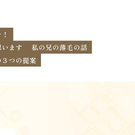
を！
思います
私の兄の薄毛の話
の３つの提案