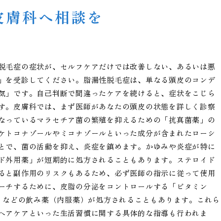
皮膚科へ相談を
脱毛症の症状が、セルフケアだけでは改善しない、あるいは悪
」を受診してください。脂漏性脱毛症は、単なる頭皮のコンデ
気」です。自己判断で間違ったケアを続けると、症状をこじら
す。皮膚科では、まず医師があなたの頭皮の状態を詳しく診察
なっているマラセチア菌の繁殖を抑えるための「抗真菌薬」の
ケトコナゾールやミコナゾールといった成分が含まれたローシ
とで、菌の活動を抑え、炎症を鎮めます。かゆみや炎症が特に
ド外用薬」が短期的に処方されることもあります。ステロイド
ると副作用のリスクもあるため、必ず医師の指示に従って使用
ーチするために、皮脂の分泌をコントロールする「ビタミン
薬」などの飲み薬（内服薬）が処方されることもあります。これら
ヘアケアといった生活習慣に関する具体的な指導も行われま