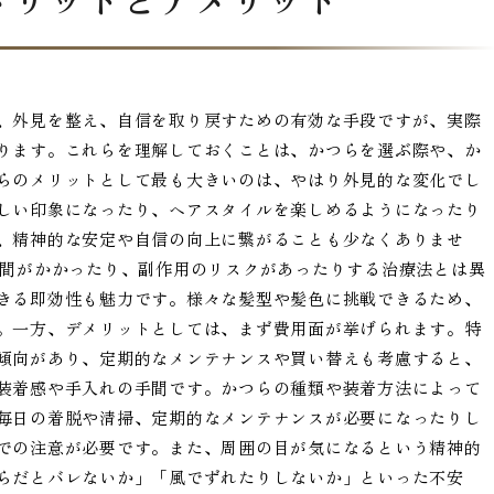
、外見を整え、自信を取り戻すための有効な手段ですが、実際
ります。これらを理解しておくことは、かつらを選ぶ際や、か
らのメリットとして最も大きいのは、やはり外見的な変化でし
しい印象になったり、ヘアスタイルを楽しめるようになったり
、精神的な安定や自信の向上に繋がることも少なくありませ
時間がかかったり、副作用のリスクがあったりする治療法とは異
きる即効性も魅力です。様々な髪型や髪色に挑戦できるため、
。一方、デメリットとしては、まず費用面が挙げられます。特
傾向があり、定期的なメンテナンスや買い替えも考慮すると、
装着感や手入れの手間です。かつらの種類や装着方法によって
毎日の着脱や清掃、定期的なメンテナンスが必要になったりし
での注意が必要です。また、周囲の目が気になるという精神的
らだとバレないか」「風でずれたりしないか」といった不安