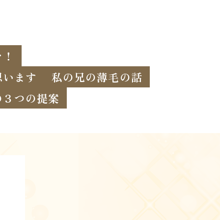
を！
思います
私の兄の薄毛の話
の３つの提案